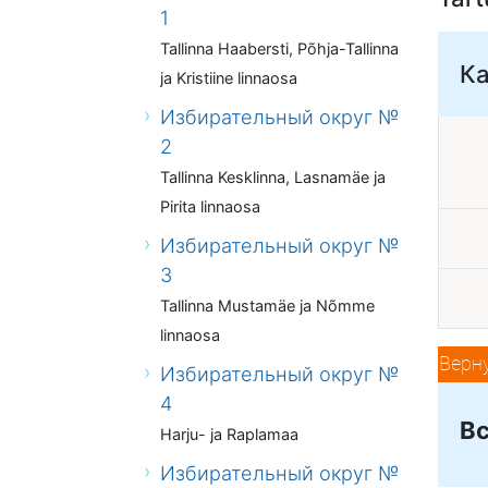
1
Tallinna Haabersti, Põhja-Tallinna
К
ja Kristiine linnaosa
Избирательный округ №
2
Tallinna Kesklinna, Lasnamäe ja
Pirita linnaosa
Избирательный округ №
3
Tallinna Mustamäe ja Nõmme
linnaosa
Верн
Избирательный округ №
4
Вс
Harju- ja Raplamaa
Избирательный округ №