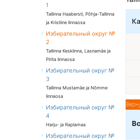
1
Tallinna Haabersti, Põhja-Tallinna
Ка
ja Kristiine linnaosa
Избирательный округ №
2
Tallinna Kesklinna, Lasnamäe ja
Pirita linnaosa
Избирательный округ №
3
Tallinna Mustamäe ja Nõmme
linnaosa
Верн
Избирательный округ №
4
Вс
Harju- ja Raplamaa
Избирательный округ №