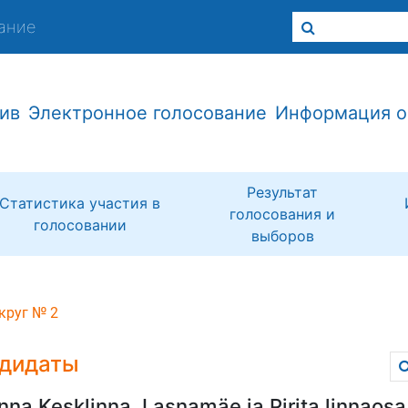
ание
ив
Электронное голосование
Информация о
Результат
Статистика участия в
голосования и
голосовании
выборов
круг № 2
дидаты
inna Kesklinna, Lasnamäe ja Pirita linnaosa