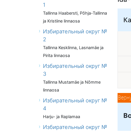
1
Tallinna Haabersti, Põhja-Tallinna
К
ja Kristiine linnaosa
Избирательный округ №
2
Tallinna Kesklinna, Lasnamäe ja
Pirita linnaosa
Избирательный округ №
3
Tallinna Mustamäe ja Nõmme
linnaosa
Верн
Избирательный округ №
4
Вс
Harju- ja Raplamaa
Избирательный округ №