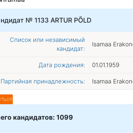
андидат № 1133
ARTUR PÕLD
Список или независимый
Isamaa Erakon
кандидат:
Дата рождения:
01.01.1959
Партийная принадлежность:
Isamaa Erakon
уться
его кандидатов: 1099