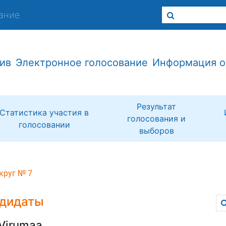
ание
ив
Электронное голосование
Информация о
Результат
Статистика участия в
голосования и
голосовании
выборов
круг № 7
дидаты
-Virumaa