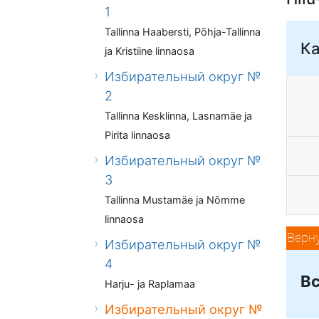
1
Tallinna Haabersti, Põhja-Tallinna
Ка
ja Kristiine linnaosa
Избирательный округ №
2
Tallinna Kesklinna, Lasnamäe ja
Pirita linnaosa
Избирательный округ №
3
Tallinna Mustamäe ja Nõmme
linnaosa
Верн
Избирательный округ №
4
Вс
Harju- ja Raplamaa
Избирательный округ №