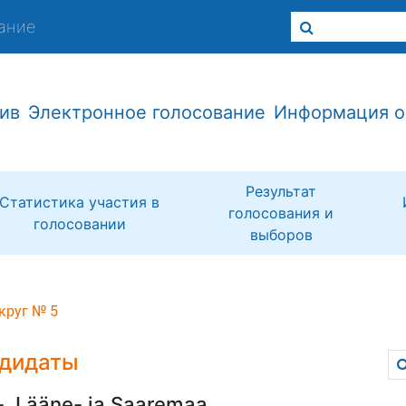
ание
ив
Электронное голосование
Информация о
Результат
Статистика участия в
голосования и
голосовании
выборов
круг № 5
дидаты
-, Lääne- ja Saaremaa