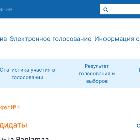
ание
ив
Электронное голосование
Информация о
Результат
Статистика участия в
голосования и
голосовании
выборов
круг № 4
дидаты
u- ja Raplamaa