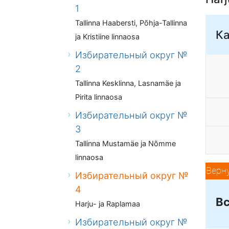
1
Tallinna Haabersti, Põhja-Tallinna
Ка
ja Kristiine linnaosa
Избирательный округ №
2
Tallinna Kesklinna, Lasnamäe ja
Pirita linnaosa
Избирательный округ №
3
Tallinna Mustamäe ja Nõmme
linnaosa
Верн
Избирательный округ №
4
Вс
Harju- ja Raplamaa
Избирательный округ №