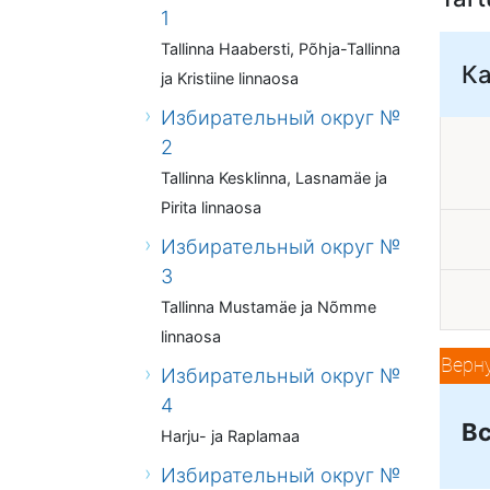
1
Tallinna Haabersti, Põhja-Tallinna
К
ja Kristiine linnaosa
Избирательный округ №
2
Tallinna Kesklinna, Lasnamäe ja
Pirita linnaosa
Избирательный округ №
3
Tallinna Mustamäe ja Nõmme
linnaosa
Верн
Избирательный округ №
4
Вс
Harju- ja Raplamaa
Избирательный округ №