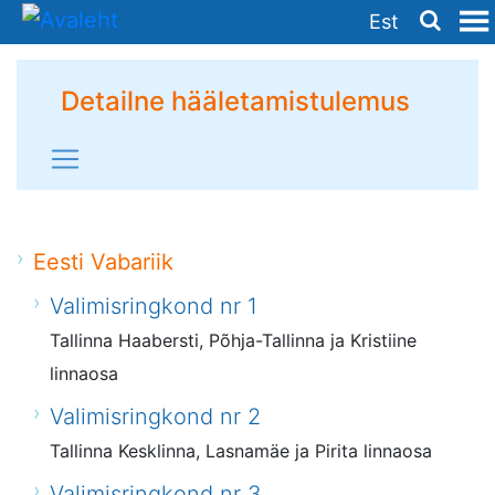
Est
Detailne hääletamistulemus
Eesti Vabariik
Valimisringkond nr 1
Tallinna Haabersti, Põhja-Tallinna ja Kristiine
linnaosa
Valimisringkond nr 2
Tallinna Kesklinna, Lasnamäe ja Pirita linnaosa
Valimisringkond nr 3