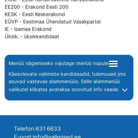
EE200 - Erakond Eesti 200
KESK - Eesti Keskerakond
EÜVP - Eestimaa Ühendatud Vasakpartei
IE - Isamaa Erakond
Üksik. - üksikkandidaat
Menüü nägemiseks vajutage menüü nupule
Käesolevate valimiste kandidaadid, tulemused jms
asuvad vastavas alammenüüs. Selle alammenüü
valikutel klikates avatakse soovitud info vaade.
Telefon:
631 6633
E-post:
info@valimised.ee