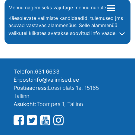
Menüü nägemiseks vajutage menüü nupule
Käesolevate valimiste kandidaadid, tulemused jms
asuvad vastavas alammenüüs. Selle alammenüü
valikutel klikates avatakse soovitud info vaade.
Telefon:
631 6633
E-post:
info@valimised.ee
Postiaadress:
Lossi plats 1a, 15165
Tallinn
Asukoht:
Toompea 1, Tallinn