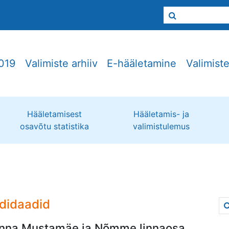
019
Valimiste arhiiv
E-hääletamine
Valimist
Hääletamisest
Hääletamis- ja
osavõtu statistika
valimistulemus
didaadid
linna Mustamäe ja Nõmme linnaosa