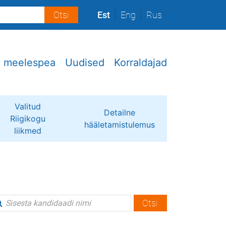
Est
Eng
Rus
e meelespea
Uudised
Korraldajad
Valitud
Detailne
Riigikogu
hääletamistulemus
liikmed
Otsi