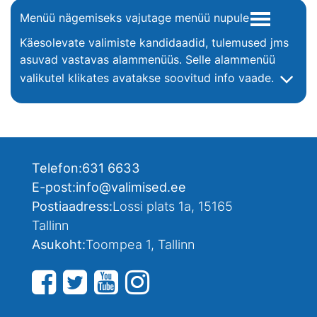
Menüü nägemiseks vajutage menüü nupule
Käesolevate valimiste kandidaadid, tulemused jms
asuvad vastavas alammenüüs. Selle alammenüü
valikutel klikates avatakse soovitud info vaade.
Telefon:
631 6633
E-post:
info@valimised.ee
Postiaadress:
Lossi plats 1a, 15165
Tallinn
Asukoht:
Toompea 1, Tallinn