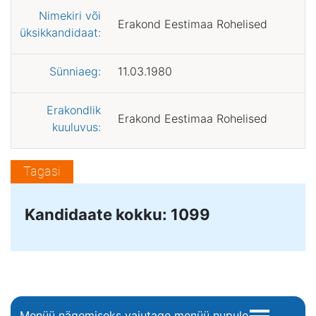
Nimekiri või
Erakond Eestimaa Rohelised
üksikkandidaat:
Sünniaeg:
11.03.1980
Erakondlik
Erakond Eestimaa Rohelised
kuuluvus:
Tagasi
Kandidaate kokku: 1099
Menüü nägemiseks vajutage menüü nupule