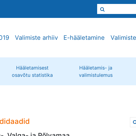
019
Valimiste arhiiv
E-hääletamine
Valimist
Hääletamisest
Hääletamis- ja
osavõtu statistika
valimistulemus
didaadid
-, Valga- ja Põlvamaa