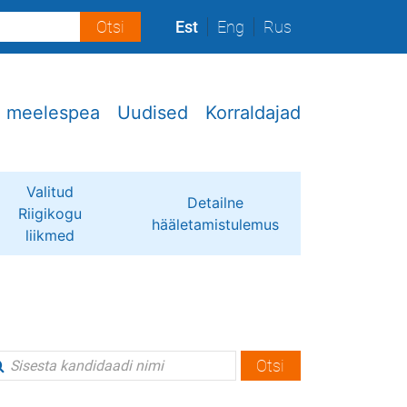
Est
Eng
Rus
e meelespea
Uudised
Korraldajad
Valitud
Detailne
Riigikogu
hääletamistulemus
liikmed
Otsi