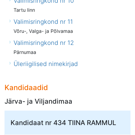
Valimisringkond nr 10
Tartu linn
Valimisringkond nr 11
Võru-, Valga- ja Põlvamaa
Valimisringkond nr 12
Pärnumaa
Üleriigilised nimekirjad
Kandidaadid
Järva- ja Viljandimaa
Kandidaat nr 434
TIINA RAMMUL