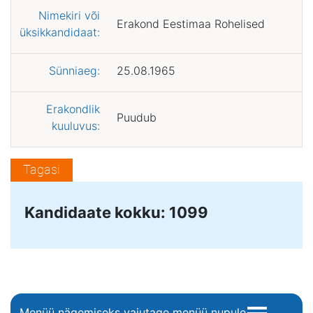
Nimekiri või
Erakond Eestimaa Rohelised
üksikkandidaat:
Sünniaeg:
25.08.1965
Erakondlik
Puudub
kuuluvus:
Tagasi
Kandidaate kokku: 1099
Menüü nägemiseks vajutage menüü nupule