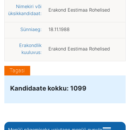
Nimekiri või
Erakond Eestimaa Rohelised
üksikkandidaat:
Sünniaeg:
18.11.1988
Erakondlik
Erakond Eestimaa Rohelised
kuuluvus:
Tagasi
Kandidaate kokku: 1099
Menüü nägemiseks vajutage menüü nupule