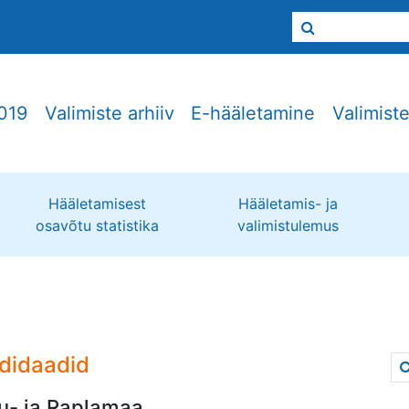
019
Valimiste arhiiv
E-hääletamine
Valimist
Hääletamisest
Hääletamis- ja
osavõtu statistika
valimistulemus
didaadid
u- ja Raplamaa