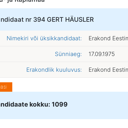
ndidaat nr 394
GERT HÄUSLER
Nimekiri või üksikkandidaat:
Erakond Eesti
Sünniaeg:
17.09.1975
Erakondlik kuuluvus:
Erakond Eesti
asi
ndidaate kokku: 1099