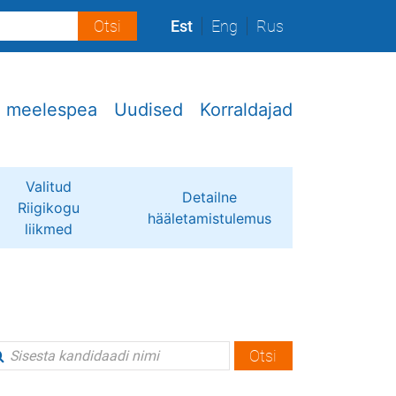
Est
Eng
Rus
e meelespea
Uudised
Korraldajad
Valitud
Detailne
Riigikogu
hääletamistulemus
liikmed
Otsi