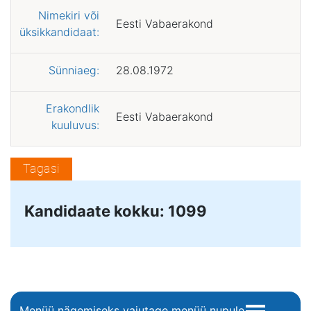
Nimekiri või
Eesti Vabaerakond
üksikkandidaat:
Sünniaeg:
28.08.1972
Erakondlik
Eesti Vabaerakond
kuuluvus:
Tagasi
Kandidaate kokku: 1099
Menüü nägemiseks vajutage menüü nupule