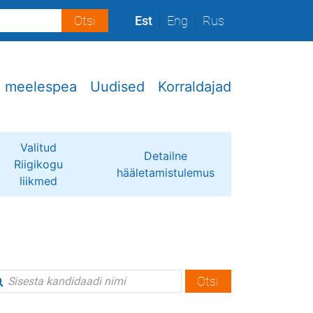
Est
Eng
Rus
e meelespea
Uudised
Korraldajad
Valitud
Detailne
Riigikogu
hääletamistulemus
liikmed
Otsi