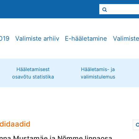
019
Valimiste arhiiv
E-hääletamine
Valimist
Hääletamisest
Hääletamis- ja
osavõtu statistika
valimistulemus
didaadid
linna Mustamäe ja Nõmme linnaosa