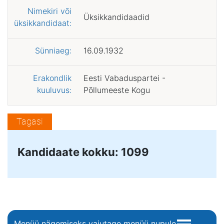
Nimekiri või
Üksikkandidaadid
üksikkandidaat:
Sünniaeg:
16.09.1932
Erakondlik
Eesti Vabaduspartei -
kuuluvus:
Põllumeeste Kogu
Tagasi
Kandidaate kokku: 1099
Menüü nägemiseks vajutage menüü nupule