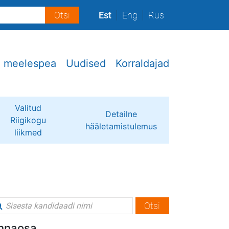
Est
Eng
Rus
e meelespea
Uudised
Korraldajad
Valitud
Detailne
Riigikogu
hääletamistulemus
liikmed
Otsi
linnaosa