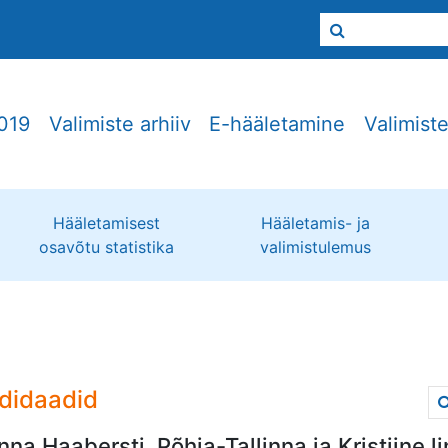
019
Valimiste arhiiv
E-hääletamine
Valimist
Hääletamisest
Hääletamis- ja
osavõtu statistika
valimistulemus
didaadid
inna Haabersti, Põhja-Tallinna ja Kristiine 