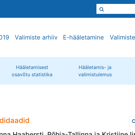
019
Valimiste arhiiv
E-hääletamine
Valimist
Hääletamisest
Hääletamis- ja
osavõtu statistika
valimistulemus
didaadid
inna Haabersti, Põhja-Tallinna ja Kristiine 