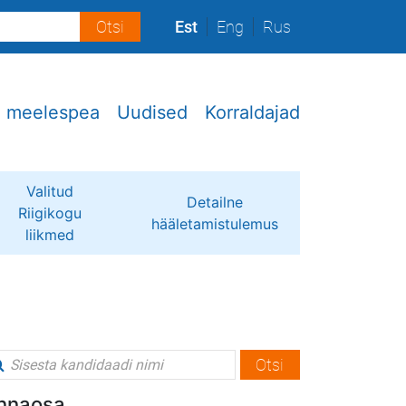
Est
Eng
Rus
e meelespea
Uudised
Korraldajad
Valitud
Detailne
Riigikogu
hääletamistulemus
liikmed
Otsi
linnaosa