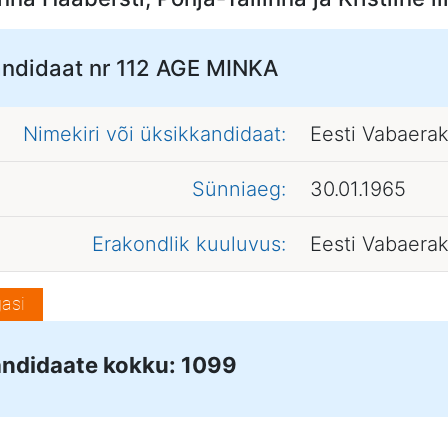
ndidaat nr 112
AGE MINKA
Nimekiri või üksikkandidaat:
Eesti Vabaera
Sünniaeg:
30.01.1965
Erakondlik kuuluvus:
Eesti Vabaera
asi
ndidaate kokku: 1099