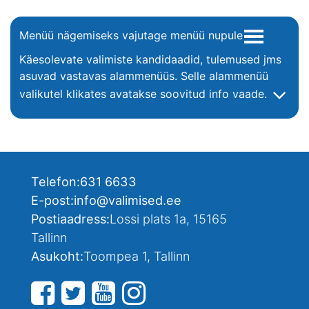
Menüü nägemiseks vajutage menüü nupule
Käesolevate valimiste kandidaadid, tulemused jms
asuvad vastavas alammenüüs. Selle alammenüü
valikutel klikates avatakse soovitud info vaade.
Telefon:
631 6633
E-post:
info@valimised.ee
Postiaadress:
Lossi plats 1a, 15165
Tallinn
Asukoht:
Toompea 1, Tallinn