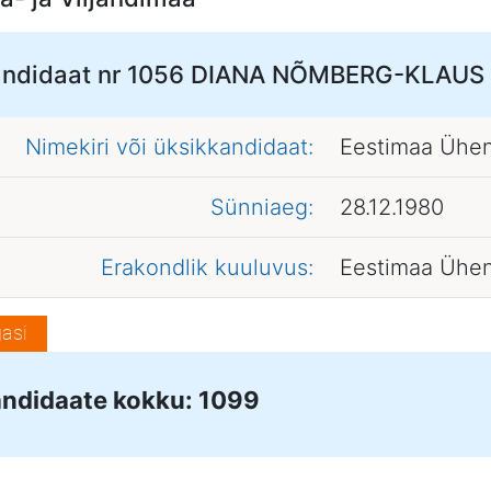
ndidaat nr 1056
DIANA NÕMBERG-KLAUS
Nimekiri või üksikkandidaat:
Eestimaa Ühen
Sünniaeg:
28.12.1980
Erakondlik kuuluvus:
Eestimaa Ühen
asi
ndidaate kokku: 1099