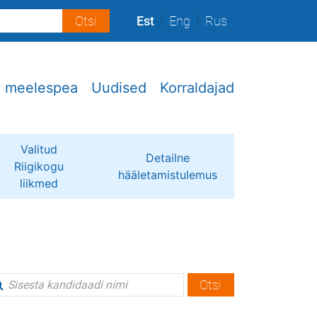
Est
Eng
Rus
e meelespea
Uudised
Korraldajad
Valitud
Detailne
Riigikogu
hääletamistulemus
liikmed
Otsi