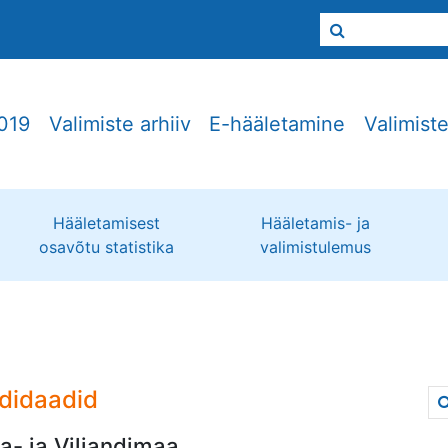
019
Valimiste arhiiv
E-hääletamine
Valimist
Hääletamisest
Hääletamis- ja
osavõtu statistika
valimistulemus
didaadid
a- ja Viljandimaa