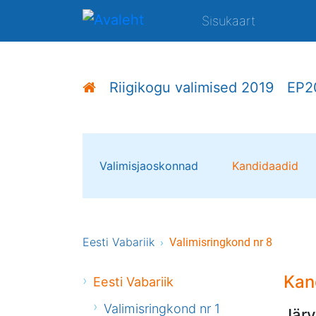
Sisukaart
Riigikogu valimised 2019
EP2
Valimisjaoskonnad
Kandidaadid
Eesti Vabariik
Valimisringkond nr 8
Kan
Eesti Vabariik
Valimisringkond nr 1
Järv