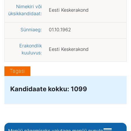
Nimekiri või
Eesti Keskerakond
üksikkandidaat:
Sünniaeg:
01.10.1962
Erakondlik
Eesti Keskerakond
kuuluvus:
Tagasi
Kandidaate kokku: 1099
Menüü nägemiseks vajutage menüü nupule